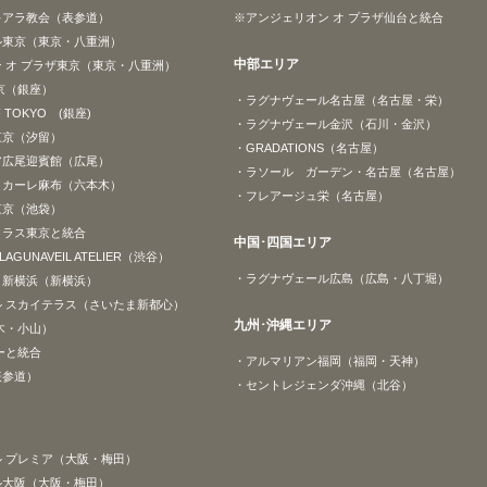
キアラ教会（表参道）
※アンジェリオン オ プラザ仙台と統合
ル東京（東京・八重洲）
中部エリア
 オ プラザ東京（東京・八重洲）
京（銀座）
・ラグナヴェール名古屋（名古屋・栄）
F TOKYO (銀座)
・ラグナヴェール金沢（石川・金沢）
東京（汐留）
・GRADATIONS（名古屋）
ア広尾迎賓館（広尾）
・ラソール ガーデン・名古屋（名古屋）
ゥカーレ麻布（六本木）
・フレアージュ栄（名古屋）
東京（池袋）
クラス東京と統合
中国･四国エリア
y LAGUNAVEIL ATELIER（渋谷）
・ラグナヴェール広島（広島・八丁堀）
ト新横浜（新横浜）
 スカイテラス（さいたま新都心）
九州･沖縄エリア
木・小山）
ーと統合
・アルマリアン福岡（福岡・天神）
表参道）
・セントレジェンダ沖縄（北谷）
 プレミア（大阪・梅田）
ル大阪（大阪・梅田）