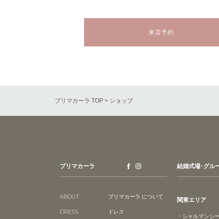
来店予約
プリマカーラ TOP
> ショップ
プリマカーラ
結婚式場･グル
ABOUT
プリマカーラ について
関東エリア
DRESS
ドレス
・シャルマンシ