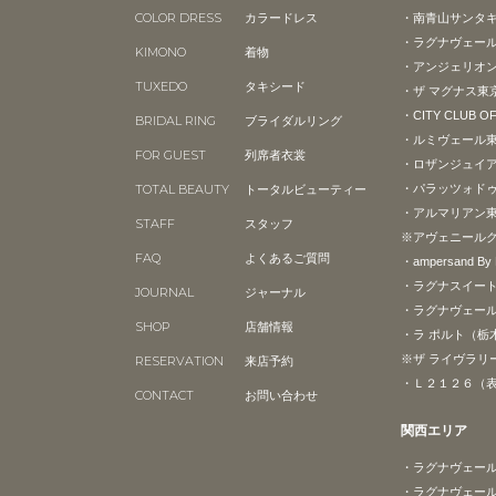
COLOR DRESS
カラードレス
・南青山サンタ
・ラグナヴェー
KIMONO
着物
・アンジェリオン
TUXEDO
タキシード
・ザ マグナス東
・CITY CLUB O
BRIDAL RING
ブライダルリング
・ルミヴェール
FOR GUEST
列席者衣裳
・ロザンジュイ
TOTAL BEAUTY
トータルビューティー
・パラッツォド
・アルマリアン
STAFF
スタッフ
※アヴェニール
FAQ
よくあるご質問
・ampersand B
・ラグナスイー
JOURNAL
ジャーナル
・ラグナヴェール
SHOP
店舗情報
・ラ ポルト（栃
※ザ ライヴラリ
RESERVATION
来店予約
・Ｌ２１２６（
CONTACT
お問い合わせ
関西エリア
・ラグナヴェール
・ラグナヴェー