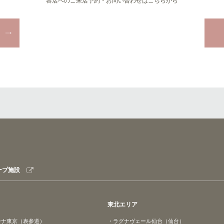
各店へのご来店予約・お問い合わせはこちらから
ープ施設
東北エリア
ーナ東京（表参道）
・ラグナヴェール仙台（仙台）