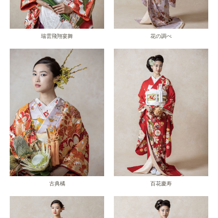
瑞雲飛翔宴舞
花の調べ
古典橘
百花慶寿