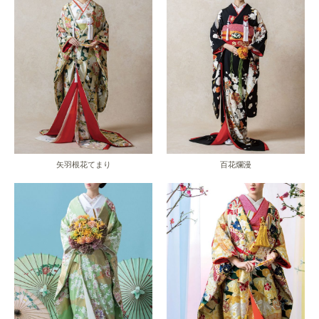
矢羽根花てまり
百花爛漫