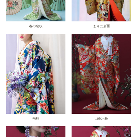
春の息吹
まりに扇面
飛翔
山高水長