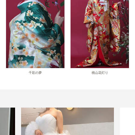
千彩の夢
桃山花灯り