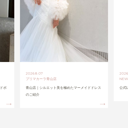
2026.8.07
2026
プリマカーラ青山店
NE
ンドボ
青山店｜シルエット美を極めたマーメイドドレス
公式
のご紹介