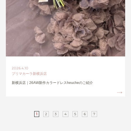
2026.4.10
プリマカーラ新横浜店
新横浜店｜26AW新作カラードレスheucheのご紹介
1
2
3
4
5
6
7