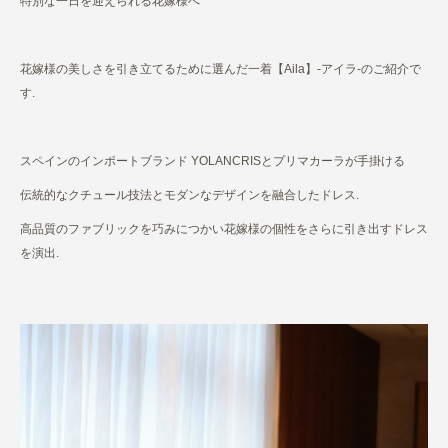
特別な一日を迎えられる花嫁様へ
花嫁様の美しさを引き立てるために選んだ一着【Aila】-アイラ-のご紹介で
す.
スペインのインポートブランド YOLANCRISとプリマカーラが手掛ける
伝統的なクチュール技法とモダンなデザインを融合したドレス.
高品質のファブリックを巧みにつかい花嫁様の個性をさらに引き出すドレス
を演出.