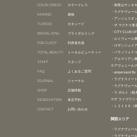
COLOR DRESS
カラードレス
・南青山サンタ
・ラグナヴェー
KIMONO
着物
・アンジェリオン
TUXEDO
タキシード
・ザ マグナス東
・CITY CLUB O
BRIDAL RING
ブライダルリング
・ルミヴェール
FOR GUEST
列席者衣裳
・ロザンジュイ
TOTAL BEAUTY
トータルビューティー
・パラッツォド
・アルマリアン
STAFF
スタッフ
※アヴェニール
FAQ
よくあるご質問
・ampersand B
・ラグナスイー
JOURNAL
ジャーナル
・ラグナヴェール
SHOP
店舗情報
・ラ ポルト（栃
※ザ ライヴラリ
RESERVATION
来店予約
・Ｌ２１２６（
CONTACT
お問い合わせ
関西エリア
・ラグナヴェール
・ラグナヴェー