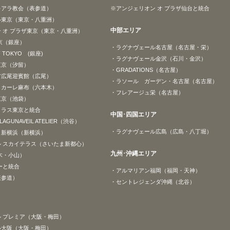
キアラ教会（表参道）
※アンジェリオン オ プラザ仙台と統合
ル東京（東京・八重洲）
中部エリア
 オ プラザ東京（東京・八重洲）
京（銀座）
・ラグナヴェール名古屋（名古屋・栄）
F TOKYO (銀座)
・ラグナヴェール金沢（石川・金沢）
東京（汐留）
・GRADATIONS（名古屋）
ア広尾迎賓館（広尾）
・ラソール ガーデン・名古屋（名古屋）
ゥカーレ麻布（六本木）
・フレアージュ栄（名古屋）
東京（池袋）
クラス東京と統合
中国･四国エリア
y LAGUNAVEIL ATELIER（渋谷）
・ラグナヴェール広島（広島・八丁堀）
ト新横浜（新横浜）
 スカイテラス（さいたま新都心）
九州･沖縄エリア
木・小山）
ーと統合
・アルマリアン福岡（福岡・天神）
表参道）
・セントレジェンダ沖縄（北谷）
 プレミア（大阪・梅田）
ル大阪（大阪・梅田）