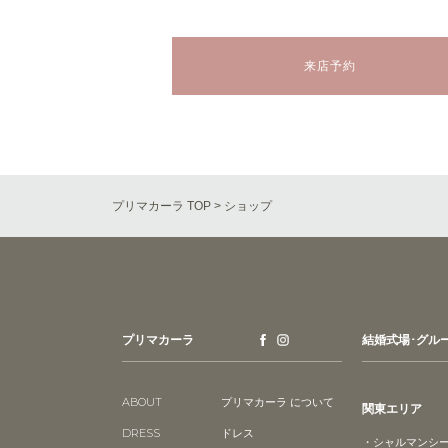
来店予約
プリマカーラ TOP
> ショップ
プリマカーラ
結婚式場･グル
ABOUT
プリマカーラ について
関東エリア
DRESS
ドレス
・シャルマンシ