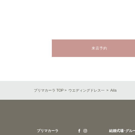
来店予約
プリマカーラ TOP
>
ウエディングドレス一
> Aila
プリマカーラ
結婚式場･グル