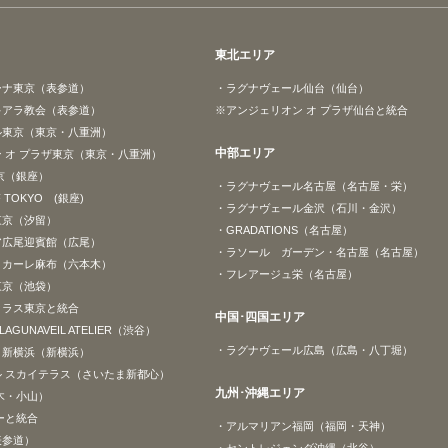
東北エリア
ーナ東京（表参道）
・ラグナヴェール仙台（仙台）
キアラ教会（表参道）
※アンジェリオン オ プラザ仙台と統合
ル東京（東京・八重洲）
中部エリア
 オ プラザ東京（東京・八重洲）
京（銀座）
・ラグナヴェール名古屋（名古屋・栄）
F TOKYO (銀座)
・ラグナヴェール金沢（石川・金沢）
東京（汐留）
・GRADATIONS（名古屋）
ア広尾迎賓館（広尾）
・ラソール ガーデン・名古屋（名古屋）
ゥカーレ麻布（六本木）
・フレアージュ栄（名古屋）
東京（池袋）
クラス東京と統合
中国･四国エリア
y LAGUNAVEIL ATELIER（渋谷）
・ラグナヴェール広島（広島・八丁堀）
ト新横浜（新横浜）
 スカイテラス（さいたま新都心）
九州･沖縄エリア
木・小山）
ーと統合
・アルマリアン福岡（福岡・天神）
表参道）