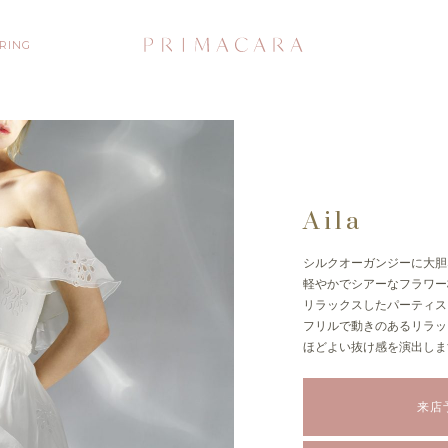
 RING
Aila
シルクオーガンジーに大胆
軽やかでシアーなフラワー
リラックスしたパーティス
フリルで動きのあるリラッ
ほどよい抜け感を演出しま
来店