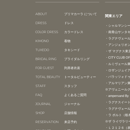
ABOUT
プリマカーラ について
関東エリア
DRESS
ドレス
・シャルマンシ
COLOR DRESS
カラードレス
・南青山サンタ
・ラグナヴェー
KIMONO
着物
・アンジェリオン
TUXEDO
タキシード
・ザ マグナス東
・CITY CLUB O
BRIDAL RING
ブライダルリング
・ルミヴェール
FOR GUEST
列席者衣裳
・ロザンジュイ
TOTAL BEAUTY
トータルビューティー
・パラッツォド
・アルマリアン
STAFF
スタッフ
※アヴェニール
FAQ
よくあるご質問
・ampersand B
・ラグナスイー
JOURNAL
ジャーナル
・ラグナヴェール
SHOP
店舗情報
・ラ ポルト（栃
※ザ ライヴラリ
RESERVATION
来店予約
・Ｌ２１２６（