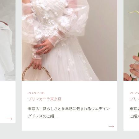
2026.5.18
2025
プリマカーラ東京店
プリ
東京店｜愛らしさと多幸感に包まれるウエディン
東京
グドレスのご紹…
ご紹