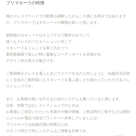
プリマカーラの特徴
他のドレスブランドでの勤務も経験したからこそ感じる部分ではあります
が、
プリマカーラはタキシードの種類が多いと思います。
新郎様のタキシードはオリジナルで製作されていて、
様々なドレスのバリエーションに対して
タキシードもトレンドを取り入れつつ
新郎新婦様で並んだ時に素敵なコーディネートを目指せる
デザイン性の高さが魅力です。
ご新婦様がドレスを選ぶときにワクワクするのと同じように、
結婚式当日同
じく主役のご新郎様にもタキシードを選ぶ楽しさを
味わっていただけるドレ
スショップです。
また、お客様の想いを叶えるためのシステムも整っていると感じます。
以前、内製ではないドレスショップのときは
お客様にご決定いただいた衣裳や小物の情報、ご来店時のご様子などは
個別
にメールや電話で担当プランナーへ共有していましたが、
プリマカーラは結婚式場の内製なため、
スタッフ同士で同じシステム上に情報を共有でき、