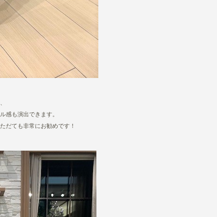
、
ル感も演出できます。
ただても非常にお勧めです！