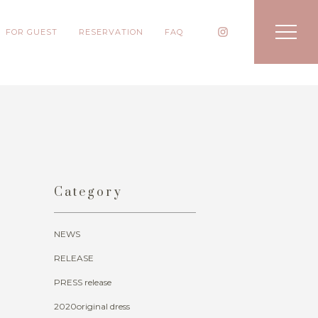
FOR GUEST
RESERVATION
FAQ
Category
NEWS
RELEASE
PRESS release
2020original dress