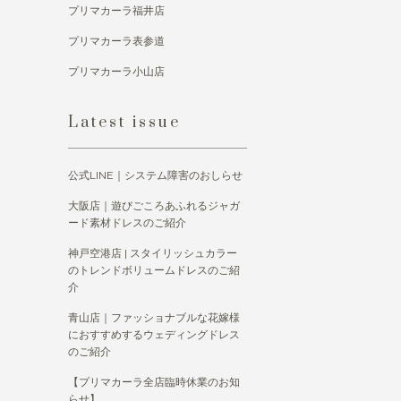
プリマカーラ福井店
プリマカーラ表参道
プリマカーラ小山店
Latest issue
公式LINE｜システム障害のおしらせ
大阪店｜遊びごころあふれるジャガ
ード素材ドレスのご紹介
神戸空港店 | スタイリッシュカラー
のトレンドボリュームドレスのご紹
介
青山店｜ファッショナブルな花嫁様
におすすめするウェディングドレス
のご紹介
【プリマカーラ全店臨時休業のお知
らせ】