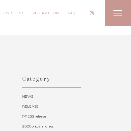
FOR GUEST
RESERVATION
FAQ
Category
NEWS
RELEASE
PRESS release
2020original dress