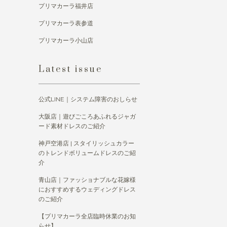
プリマカーラ福井店
プリマカーラ表参道
プリマカーラ小山店
Latest issue
公式LINE｜システム障害のおしらせ
大阪店｜遊びごころあふれるジャガ
ード素材ドレスのご紹介
神戸空港店 | スタイリッシュカラー
のトレンドボリュームドレスのご紹
介
青山店｜ファッショナブルな花嫁様
におすすめするウェディングドレス
のご紹介
【プリマカーラ全店臨時休業のお知
らせ】