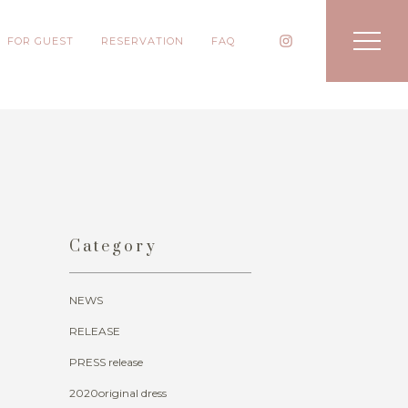
FOR GUEST
RESERVATION
FAQ
Category
NEWS
RELEASE
PRESS release
2020original dress