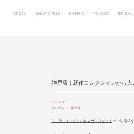
DRESS
COLORDRESS
KIMONO
TUXEDO
BRIDAL
神戸店｜新作コレクションから大
2026.5.05
プリマカーラ神戸店
ア・ラ・モード・パレ＆ザ・リゾート
でご結婚式