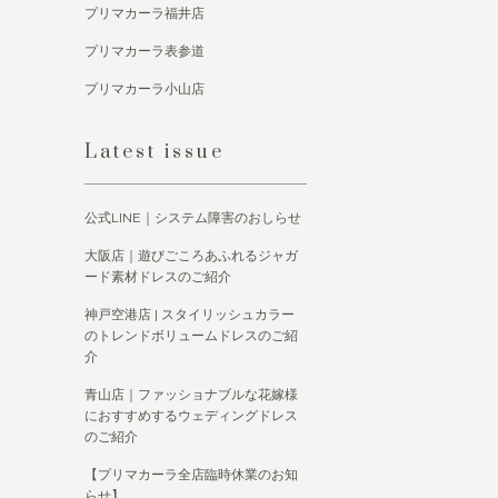
プリマカーラ福井店
プリマカーラ表参道
プリマカーラ小山店
Latest issue
公式LINE｜システム障害のおしらせ
大阪店｜遊びごころあふれるジャガ
ード素材ドレスのご紹介
神戸空港店 | スタイリッシュカラー
のトレンドボリュームドレスのご紹
介
青山店｜ファッショナブルな花嫁様
におすすめするウェディングドレス
のご紹介
【プリマカーラ全店臨時休業のお知
らせ】