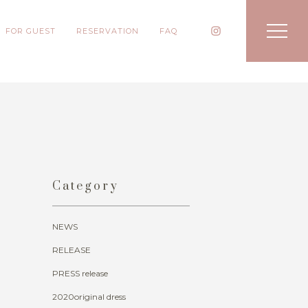
FOR GUEST
RESERVATION
FAQ
Category
NEWS
RELEASE
PRESS release
2020original dress