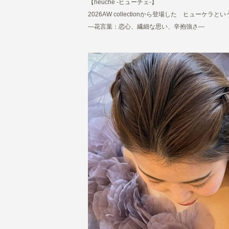
【heuche -ヒューチェ-】
2026AW collectionから登場した
ヒューケラとい
―花言葉：恋心、繊細な思い、辛抱強さ―