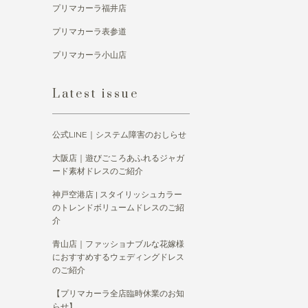
プリマカーラ福井店
プリマカーラ表参道
プリマカーラ小山店
Latest issue
公式LINE｜システム障害のおしらせ
大阪店｜遊びごころあふれるジャガ
ード素材ドレスのご紹介
神戸空港店 | スタイリッシュカラー
のトレンドボリュームドレスのご紹
介
青山店｜ファッショナブルな花嫁様
におすすめするウェディングドレス
のご紹介
【プリマカーラ全店臨時休業のお知
らせ】