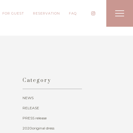
FOR GUEST
RESERVATION
FAQ
Category
NEWS
RELEASE
PRESS release
2020original dress